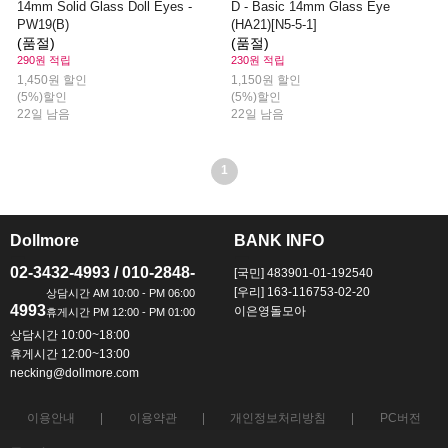
14mm Solid Glass Doll Eyes -
D - Basic 14mm Glass Eye
PW19(B)
(HA21)[N5-5-1]
(품절)
(품절)
290원 적립
230원 적립
1,450원 할인
1,150원 할인
(5%)할인
(5%)할인
22일 남음
22일 남음
1
Dollmore
BANK INFO
ㅡ
ㅡ
02-3432-4993 / 010-2848-
[국민] 483901-01-192540
[우리] 163-116753-02-20
4993
이은영돌모아
상담시간 10:00~18:00
휴게시간 12:00~13:00
necking@dollmore.com
이용안내
이용약관
개인정보처리방침
PC버전