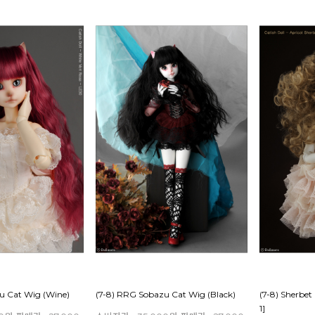
u Cat Wig (Wine)
(7-8) RRG Sobazu Cat Wig (Black)
(7-8) Sherbe
1]