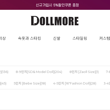
의상
속옷과 스타킹
신발
스타일링
커스
](136)
8-9인치[SD& Model Doll](204)
8인치 [Zaoll Size](1)
7-
(45)
5인치 [Bebe Size](18)
4-5인치 [16"Fashion Doll](28)
3-4인