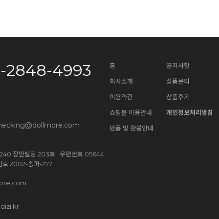
0-2848-4993
홈
공지사항
회사소개
상품문의
이용약관
상품후기
쇼핑몰 이용안내
개인정보처리방침
necking@dollmore.com
반품 및 환불안내
40 장안빌딩 203호 우편번호 05644
 2002-송파-277
ore.com
dizi.kr