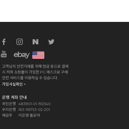
ebay
고객님의 안전거래를 위해 현금 등으로 결제
시 저희 쇼핑몰이 가입한 PG 에스크로 구매
안전 서비스를 이용하실 수 있습니다.
가입사실확인 >
은행 계좌 안내
국민은행 483901-01-192540
우리은행 163-116753-02-201
예금주 이은영 돌모아