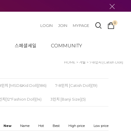
0
LOGIN
JOIN
MYPAGE
텀
스페셜세일
COMMUNITY
HOME
>
가발
>
7-8인치 [Catish Doll]
8인치 [MSD&Kid Doll](186)
7-8인치 [Catish Doll](19)
치[12"Fashion Doll](14)
3인치 [Banji Size](5)
New
Name
Hot
Best
High price
Low price