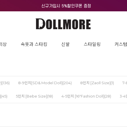
의상
속옷과 스타킹
신발
스타일링
커스
](136)
8-9인치[SD& Model Doll](204)
8인치 [Zaoll Size](1)
7-
(45)
5인치 [Bebe Size](18)
4-5인치 [16"Fashion Doll](28)
3-4인