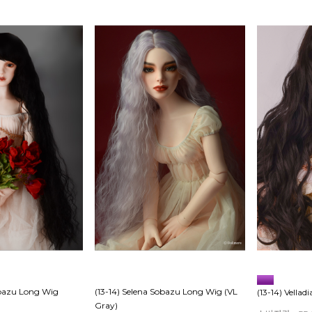
obazu Long Wig
(13-14) Selena Sobazu Long Wig (VL
(13-14) Vellad
Gray)