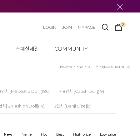
0
LOGIN
JOIN
MYPAGE
텀
스페셜세일
COMMUNITY
HOME
>
가발
>
13-14인치[Lusion&Trinity]
8인치 [MSD&Kid Doll](186)
7-8인치 [Catish Doll](19)
치[12"Fashion Doll](14)
3인치 [Banji Size](5)
New
Name
Hot
Best
High price
Low price