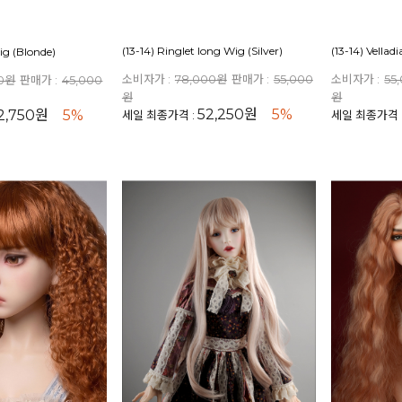
(13-14) Ringlet long Wig (Silver)
(13-14) Vellad
Wig (Blonde)
소비자가 :
78,000원
판매가 :
55,000
소비자가 :
55
00원
판매가 :
45,000
원
원
52,250원
5%
2,750원
5%
세일 최종가격 :
세일 최종가격 