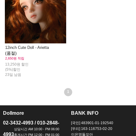
12inch Cute Doll - Arietta
(품절)
2,650원 적립
13,250원 할인
(5%)할인
23일 남음
1
Dollmore
BANK INFO
ㅡ
ㅡ
02-3432-4993 / 010-2848-
[국민] 483901-01-192540
[우리] 163-116753-02-20
4993
이은영돌모아