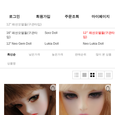
로그인
회원가입
주문조회
마이페이지
12" 패션모델돌(구관타입)
16" 패션모델돌(구관타
Sorz Doll
12" 패션모델돌(구관타
입)
입)
12" Neo Gem Doll
Lukia Doll
Neo Lukia Doll
최신순
낮은가격
높은가격
판매순위
많이 본 상품
상품명