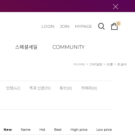
0
LOGIN
JOIN
MYPAGE
텀
스페셜세일
COMMUNITY
HOME
>
스타일링
>
소품
>
옷걸이
인형(42)
책과 신문(19)
튜브(8)
카메라(8)
New
Name
Hot
Best
High price
Low price