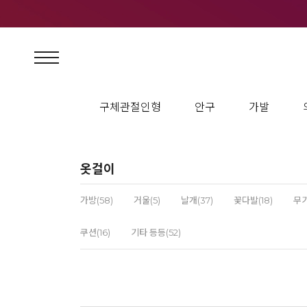
구체관절인형
안구
가발
옷걸이
가방(58)
거울(5)
날개(37)
꽃다발(18)
무기
쿠션(16)
기타 등등(52)