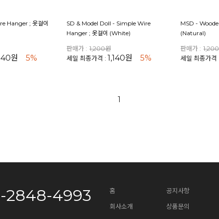
ire Hanger ; 옷걸이
SD & Model Doll - Simple Wire
MSD - Woode
Hanger ; 옷걸이 (White)
(Natural)
판매가 :
1,200원
판매가 :
1,20
,140원
5%
1,140원
5%
세일 최종가격 :
세일 최종가격 
1
0-2848-4993
홈
공지사항
회사소개
상품문의