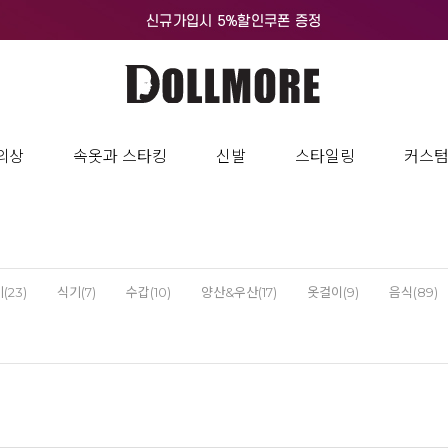
의상
속옷과 스타킹
신발
스타일링
커스
(23)
식기(7)
수갑(10)
양산&우산(17)
옷걸이(9)
음식(89)