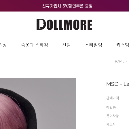
의상
속옷과 스타킹
신발
스타일링
커스
HOME
>
MSD - La
판매가격
적립금
특이사항
제조사