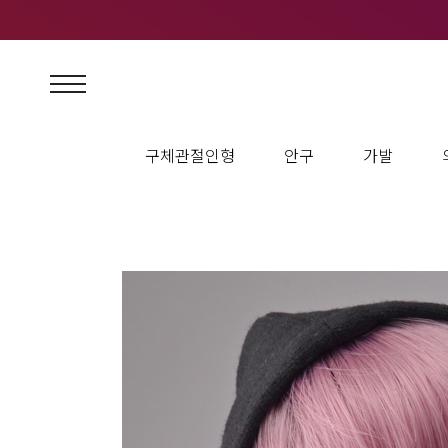
구체관절인형
안구
가발