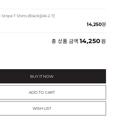
Stripe T Shirts (Black)[A6-2-7]
14,250
원
14,250
총 상품 금액
원
BUY IT NOW
ADD TO CART
WISH LIST