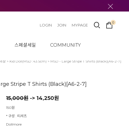
0
LOGIN
JOIN
MYPAGE
텀
스페셜세일
COMMUNITY
의상
>
Kid Doll(MSD :43.5cm)
> MSD - Large Stripe T Shirts (Black)[A6-2-7]
rge Stripe T Shirts (Black)[A6-2-7]
15,000
원
-> 14,250원
150원
* 구성 : 티셔츠
Dollmore