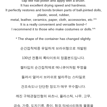
cap like nail polish and apply with a brush.
It has excellent drying speed and hardness.
It perfectly restores and bonds broken parts of ball-jointed dolls,
plastic, wood, rubber,
metal, leather, ceramics, paper, cloth, accessories, etc.^^
It is a really convenient and versatile bond~!
I recommend it to those who make costumes or dolls.^^
* The shape of the container has changed slightly.
순간접착제중 유일하게 브러쉬형으로 개발된
130년 전통의 록타이트의 정품본드입니다.
젤타입의 순간접착제로 메니큐어처럼 뚜껑을
돌려서 열어서 브러쉬로 발라주는 스타일로
건조속도나 단단한 정도가 매우 우수합니다.
깨진 구체관절인형의 파츠나, 플라스틱, 나무, 고무,
금속, 가죽, 도자기류, 종이, 헝겊,악세사리등등 물품을