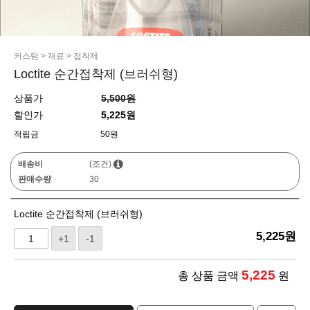
커스텀
>
재료
>
접착제
Loctite 순간접착제 (브러쉬형)
상품가
5,500원
할인가
5,225원
적립금
50원
배송비
(조건)
판매수량
30
Loctite 순간접착제 (브러쉬형)
5,225
원
+1
-1
5,225
총 상품 금액
원