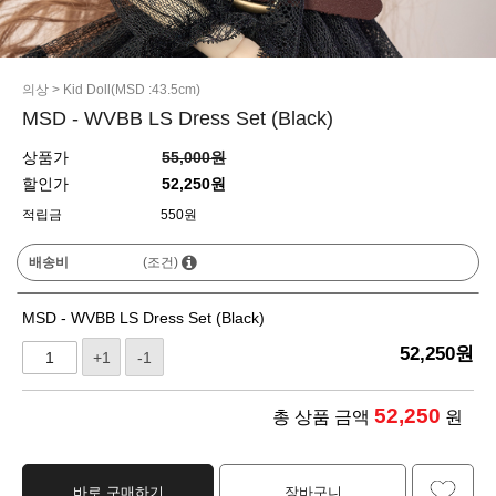
의상
>
Kid Doll(MSD :43.5cm)
MSD - WVBB LS Dress Set (Black)
상품가
55,000원
할인가
52,250원
적립금
550원
배송비
(조건)
MSD - WVBB LS Dress Set (Black)
52,250
원
+1
-1
52,250
총 상품 금액
원
바로 구매하기
장바구니