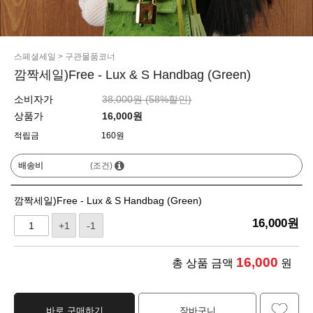
스페셜세일
>
구관물품코너
깜짝세일)Free - Lux & S Handbag (Green)
소비자가
38,000원 (
58
%할인)
상품가
16,000
원
적립금
160원
배송비
(조건)
깜짝세일)Free - Lux & S Handbag (Green)
16,000
원
+1
-1
16,000
총 상품 금액
원
바로 구매하기
장바구니