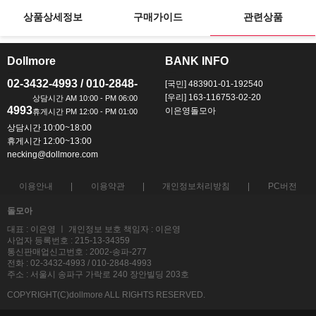
상품상세정보
구매가이드
관련상품
Dollmore
BANK INFO
ㅡ
ㅡ
02-3432-4993 / 010-2848-
[국민] 483901-01-192540
[우리] 163-116753-02-20
4993
이은영돌모아
상담시간 10:00~18:00
휴게시간 12:00~13:00
necking@dollmore.com
이용안내
이용약관
개인정보처리방침
PC버전
돌모아
대표 : 이은영 ㅣ 개인정보 보호 책임자 : 이은영
사업자 등록번호 : 215-13-34359
통신판매업신고번호 : 2002-송파-277
전화 : 02-3432-4993 / 010-2848-4993
주소 : 서울시 송파구 가락로 240 장안빌딩 203호
COPYRIGHT(C)dollmore ALL RIGHTS RESERVED.