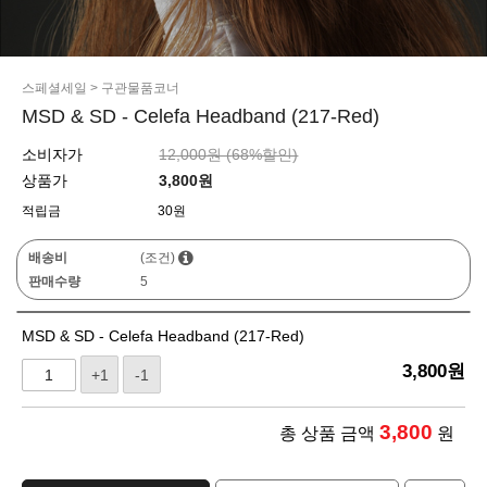
스페셜세일
>
구관물품코너
MSD & SD - Celefa Headband (217-Red)
소비자가
12,000원 (
68
%할인)
상품가
3,800
원
적립금
30원
배송비
(조건)
판매수량
5
MSD & SD - Celefa Headband (217-Red)
3,800
원
+1
-1
3,800
총 상품 금액
원