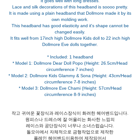
It goes well with long dresses.
Lace and silk decorations of this headband is soooo pretty.
It is made using a plain headband that Dollmore made it by its
own molding work.
This headband has good elasticity and it's shape cannot be
changed easily.
It fits well from 17inch high Dollmore Kids doll to 22 inch high
Dollmore Eve dolls together.
* Included: 1 headband
* Model 1: Dollmore Dear Doll Popo (Height: 26.5cm/Head
circumference 7 inches)
* Model 2: Dollmore Kids Glammy & Sona (Height: 43cm/Head
circumference 7-8 inches)
* Model 3: Dollmore Eve Chami (Height: 57cm/Head
작고 귀여운 꽃장식과 레이스장식이 화려한 헤어밴드입니다.
원피스나 드레스에 잘 어울리는 화사한 느낌의
레이스와 공단장식이 너무나 소녀스럽습니다.
돌모아에서 자체적으로 금형작업으로 제작한
플레인 헤어밴드이용하여 제작되어서