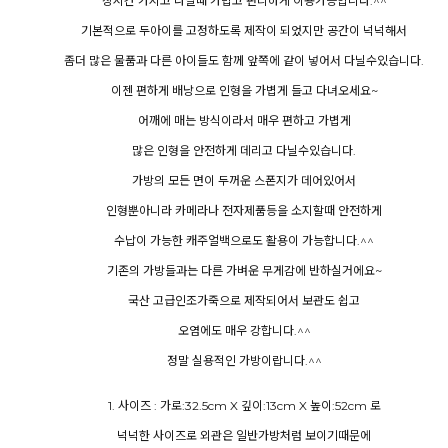
장시간 가지고 나닐때 가볍고 편리하게 이용가능합니다.^^
기본적으로 두아이를 고정하도록 제작이 되었지만 공간이 넉넉해서
좀더 많은 물품과 다른 아이들도 함께 앞쪽에 같이 넣어서 다닐수있습니다.
이젠 편하게 배낭으로 인형을 가볍게 들고 다녀오세요~
어깨에 매는 방식이라서 매우 편하고 가볍게
많은 인형을 안전하게 데리고 다닐수있습니다.
가방의 모든 면이 두꺼운 스폰지가 데어있어서
인형뿐아니라 카메라나 전자제품등을 소지할때 안전하게
수납이 가능한 캐주얼백으로도 활용이 가능합니다.^^
기존의 가방들과는 다른 가벼운 무게감에 반하실거에요~
국산 고급인조가죽으로 제작되어서 보관도 쉽고
오염에도 매우 강합니다.^^
정말 실용적인 가방이랍니다.^^
1. 사이즈 : 가로:32.5cm X 깊이:13cm X 높이:52cm 로
넉넉한 사이즈로 외관은 일반가방처럼 보이기때문에