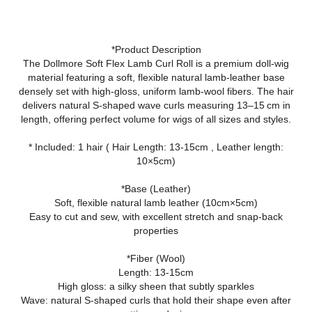
*Product Description
The Dollmore Soft Flex Lamb Curl Roll is a premium doll‑wig
material featuring a soft, flexible natural lamb‑leather base
densely set with high‑gloss, uniform lamb‑wool fibers. The hair
delivers natural S‑shaped wave curls measuring 13–15 cm in
length, offering perfect volume for wigs of all sizes and styles.
* Included: 1 hair ( Hair Length: 13-15cm , Leather length:
10×5cm)
*Base (Leather)
Soft, flexible natural lamb leather (10cm×5cm)
Easy to cut and sew, with excellent stretch and snap‑back
properties
*Fiber (Wool)
Length: 13-15cm
High gloss: a silky sheen that subtly sparkles
Wave: natural S‑shaped curls that hold their shape even after