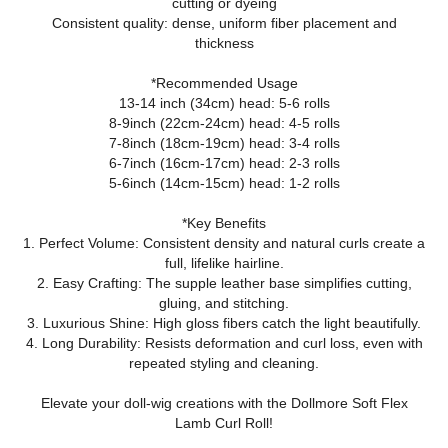
cutting or dyeing
Consistent quality: dense, uniform fiber placement and
thickness
*Recommended Usage
13-14 inch (34cm) head: 5-6 rolls
8-9inch (22cm-24cm) head: 4-5 rolls
7-8inch (18cm-19cm) head: 3-4 rolls
6-7inch (16cm-17cm) head: 2-3 rolls
5-6inch (14cm-15cm) head: 1-2 rolls
*Key Benefits
1. Perfect Volume: Consistent density and natural curls create a
full, lifelike hairline.
2. Easy Crafting: The supple leather base simplifies cutting,
gluing, and stitching.
3. Luxurious Shine: High gloss fibers catch the light beautifully.
4. Long Durability: Resists deformation and curl loss, even with
repeated styling and cleaning.
Elevate your doll‑wig creations with the Dollmore Soft Flex
Lamb Curl Roll!