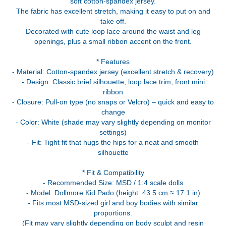
soft cotton-spandex jersey.
The fabric has excellent stretch, making it easy to put on and
take off.
Decorated with cute loop lace around the waist and leg
openings, plus a small ribbon accent on the front.
* Features
- Material: Cotton-spandex jersey (excellent stretch & recovery)
- Design: Classic brief silhouette, loop lace trim, front mini
ribbon
- Closure: Pull-on type (no snaps or Velcro) – quick and easy to
change
- Color: White (shade may vary slightly depending on monitor
settings)
- Fit: Tight fit that hugs the hips for a neat and smooth
silhouette
* Fit & Compatibility
- Recommended Size: MSD / 1:4 scale dolls
- Model: Dollmore Kid Pado (height: 43.5 cm ≈ 17.1 in)
- Fits most MSD-sized girl and boy bodies with similar
proportions.
(Fit may vary slightly depending on body sculpt and resin