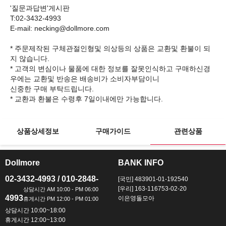
'질문과답변'게시판
T:02-3432-4993
E-mail: necking@dollmore.com
* 주문제작된 구체관절인형및 의상등의 상품은 교환및 환불이 되
지 않습니다.
* 고객의 변심이나 물품에 대한 정보를 잘못인식하고 구매하신경
우에는 교환및 반송은 배송비가 소비자부담이니
신중한 구매 부탁드립니다.
상품상세정보
구매가이드
관련상품
Dollmore
BANK INFO
ㅡ
ㅡ
02-3432-4993 / 010-2848-
[국민] 483901-01-192540
[우리] 163-116753-02-20
4993
이은영돌모아
상담시간 10:00~18:00
휴게시간 12:00~13:00