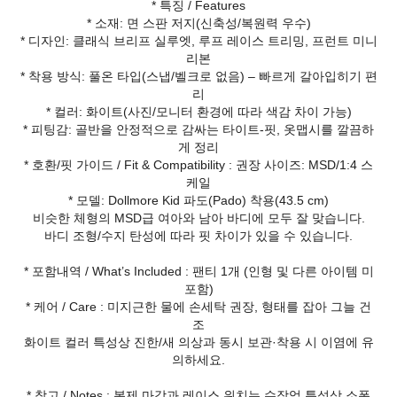
* 특징 / Features
* 소재: 면 스판 저지(신축성/복원력 우수)
* 디자인: 클래식 브리프 실루엣, 루프 레이스 트리밍, 프런트 미니
리본
* 착용 방식: 풀온 타입(스냅/벨크로 없음) – 빠르게 갈아입히기 편
리
* 컬러: 화이트(사진/모니터 환경에 따라 색감 차이 가능)
* 피팅감: 골반을 안정적으로 감싸는 타이트-핏, 옷맵시를 깔끔하
게 정리
* 호환/핏 가이드 / Fit & Compatibility : 권장 사이즈: MSD/1:4 스
케일
* 모델: Dollmore Kid 파도(Pado) 착용(43.5 cm)
비슷한 체형의 MSD급 여아와 남아 바디에 모두 잘 맞습니다.
바디 조형/수지 탄성에 따라 핏 차이가 있을 수 있습니다.
* 포함내역 / What’s Included : 팬티 1개 (인형 및 다른 아이템 미
포함)
* 케어 / Care : 미지근한 물에 손세탁 권장, 형태를 잡아 그늘 건
조
화이트 컬러 특성상 진한/새 의상과 동시 보관·착용 시 이염에 유
의하세요.
* 참고 / Notes : 봉제 마감과 레이스 위치는 수작업 특성상 소폭