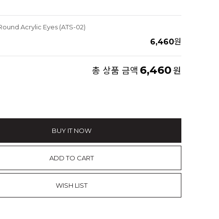
ound Acrylic Eyes (ATS-02)
6,460
원
6,460
총 상품 금액
원
BUY IT NOW
ADD TO CART
WISH LIST