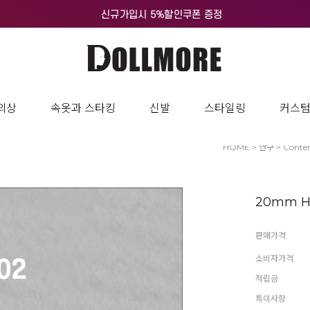
의상
속옷과 스타킹
신발
스타일링
커스
HOME
>
안구
>
Conte
20mm Hal
판매가격
소비자가격
적립금
특이사항