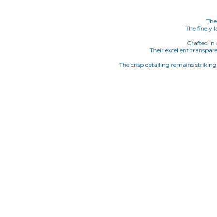
Thes
The finely 
Crafted in 
Their excellent transpar
The crisp detailing remains strikin