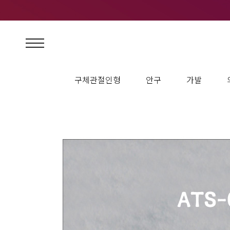
구체관절인형
안구
가발