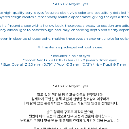
* ATS-02 Acrylic Eyes
e high-quality acrylic eyes feature a clear, vivid color and beautifully detailed ir
layered design creates a remarkably realistic appearance, giving the eyes a deep, 
a half-round shape with a hollow back, these eyes are easy to position and adju
ency allows light to pass through naturally, enhancing depth and clarity depe
g even in close-up photography, making these eyes an excellent choice for dolls
※ This item is packaged without a case.
* Included: a pair of eyes
* Model: Neo Lukia Doll - Lukia - LE20 (wear 20mm eyes)
* Size: Overall Ø 20 mm (0.79") / Pupil Ø 3 mm (0.12") / Iris + Pupil Ø 11 mm 
* ATS-02 Acrylic Eyes
맑고 깊은 색감을 담은 고급 아크릴 안구입니다.
섬세하게 표현된 홍채 패턴과 선명한 컬러감이 어우러져
마치 살아 있는 눈동자처럼 자연스럽고 사실적인 인상을 전해줍니다.
반구 형태의 구조로 제작되었으며,
뒷면이 비어 있는 타입으로 안구 고정과 연출이 용이합니다.
투명도가 뛰어나 빛을 받을 때 홍채의 깊이와 입체감이 더욱 돋보입니다.