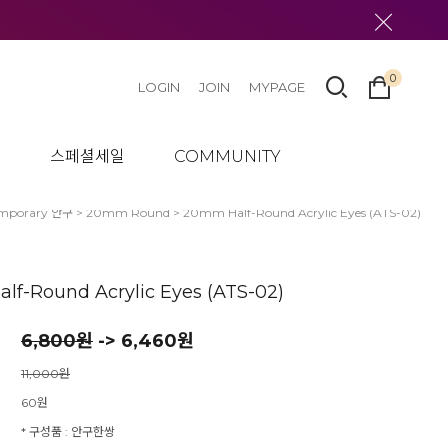
0
LOGIN
JOIN
MYPAGE
텀
스페셜세일
COMMUNITY
mporary 안구
>
20mm Round
> 20mm Half-Round Acrylic Eyes (ATS-02)
f-Round Acrylic Eyes (ATS-02)
6,800
원
-> 6,460원
11,000원
60원
* 구성품 : 안구한쌍