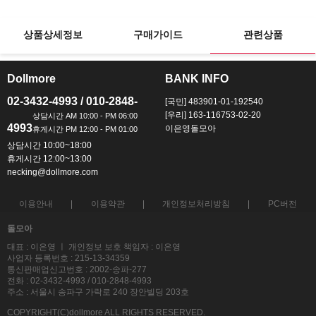
상품상세정보
구매가이드
관련상품
Dollmore
BANK INFO
ㅡ
ㅡ
02-3432-4993 / 010-2848-
[국민] 483901-01-192540
[우리] 163-116753-02-20
4993
이은영돌모아
상담시간 10:00~18:00
휴게시간 12:00~13:00
necking@dollmore.com
이용안내
이용약관
개인정보처리방침
PC버전
돌모아
대표 : 이은영 ㅣ 개인정보 보호 책임자 : 이은영
사업자 등록번호 : 215-13-34359
통신판매업신고번호 : 2002-송파-277
전화 : 02-3432-4993 / 010-2848-4993
주소 : 서울시 송파구 가락로 240 장안빌딩 203호
COPYRIGHT(C)dollmore ALL RIGHTS RESERVED.