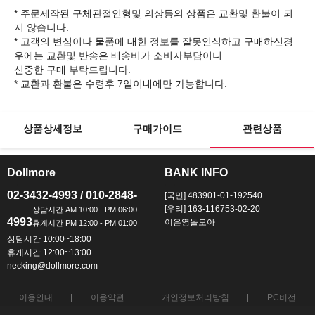
* 주문제작된 구체관절인형및 의상등의 상품은 교환및 환불이 되
지 않습니다.
* 고객의 변심이나 물품에 대한 정보를 잘못인식하고 구매하신경
우에는 교환및 반송은 배송비가 소비자부담이니
신중한 구매 부탁드립니다.
상품상세정보
구매가이드
관련상품
Dollmore
BANK INFO
ㅡ
ㅡ
02-3432-4993 / 010-2848-
[국민] 483901-01-192540
[우리] 163-116753-02-20
4993
이은영돌모아
상담시간 10:00~18:00
휴게시간 12:00~13:00
necking@dollmore.com
이용안내
이용약관
개인정보처리방침
PC버전