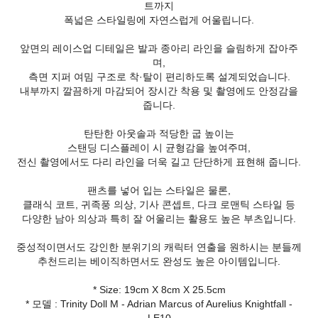
트까지
폭넓은 스타일링에 자연스럽게 어울립니다.
앞면의 레이스업 디테일은 발과 종아리 라인을 슬림하게 잡아주
며,
측면 지퍼 여밈 구조로 착·탈이 편리하도록 설계되었습니다.
내부까지 깔끔하게 마감되어 장시간 착용 및 촬영에도 안정감을
줍니다.
탄탄한 아웃솔과 적당한 굽 높이는
스탠딩 디스플레이 시 균형감을 높여주며,
전신 촬영에서도 다리 라인을 더욱 길고 단단하게 표현해 줍니다.
팬츠를 넣어 입는 스타일은 물론,
클래식 코트, 귀족풍 의상, 기사 콘셉트, 다크 로맨틱 스타일 등
다양한 남아 의상과 특히 잘 어울리는 활용도 높은 부츠입니다.
중성적이면서도 강인한 분위기의 캐릭터 연출을 원하시는 분들께
추천드리는 베이직하면서도 완성도 높은 아이템입니다.
* Size: 19cm X 8cm X 25.5cm
* 모델 : Trinity Doll M - Adrian Marcus of Aurelius Knightfall -