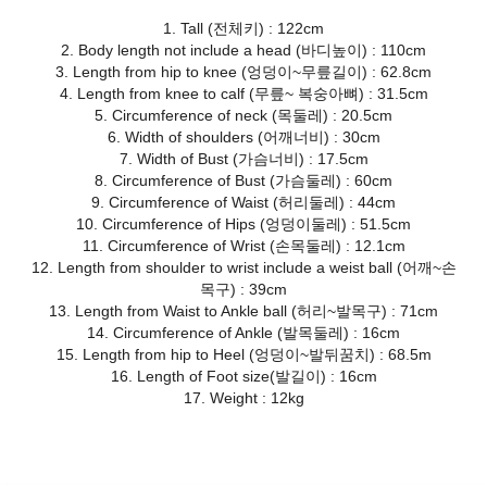
1. Tall (전체키) : 122cm
2. Body length not include a head (바디높이) : 110cm
3. Length from hip to knee (엉덩이~무릎길이) : 62.8cm
4. Length from knee to calf (무릎~ 복숭아뼈) : 31.5cm
5. Circumference of neck (목둘레) : 20.5cm
6. Width of shoulders (어깨너비) : 30cm
7. Width of Bust (가슴너비) : 17.5cm
8. Circumference of Bust (가슴둘레) : 60cm
9. Circumference of Waist (허리둘레) : 44cm
10. Circumference of Hips (엉덩이둘레) : 51.5cm
11. Circumference of Wrist (손목둘레) : 12.1cm
12. Length from shoulder to wrist include a weist ball (어깨~손
목구) : 39cm
13. Length from Waist to Ankle ball (허리~발목구) : 71cm
14. Circumference of Ankle (발목둘레) : 16cm
15. Length from hip to Heel (엉덩이~발뒤꿈치) : 68.5m
16. Length of Foot size(발길이) : 16cm
17. Weight : 12kg