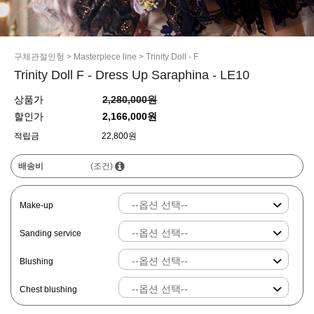
구체관절인형
>
Masterpiece line
>
Trinity Doll - F
Trinity Doll F - Dress Up Saraphina - LE10
상품가
2,280,000원
할인가
2,166,000원
적립금
22,800원
배송비
(조건)
Make-up
Sanding service
Blushing
Chest blushing