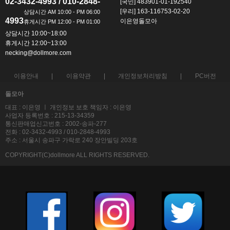
02-3432-4993 / 010-2848-
[국민] 483901-01-192540
[우리] 163-116753-02-20
4993
이은영돌모아
상담시간 10:00~18:00
휴게시간 12:00~13:00
necking@dollmore.com
이용안내
이용약관
개인정보처리방침
PC버전
돌모아
대표 : 이은영 ㅣ 개인정보 보호 책임자 : 이은영
사업자 등록번호 : 215-13-34359
통신판매업신고번호 : 2002-송파-277
전화 : 02-3432-4993 / 010-2848-4993
주소 : 서울시 송파구 가락로 240 장안빌딩 203호
COPYRIGHT(C)dollmore ALL RIGHTS RESERVED.