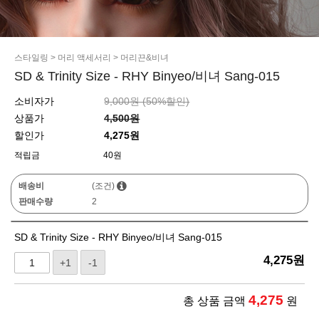
스타일링
>
머리 액세서리
>
머리끈&비녀
SD & Trinity Size - RHY Binyeo/비녀 Sang-015
소비자가
9,000원 (
50
%할인)
상품가
4,500원
할인가
4,275원
적립금
40원
배송비
(조건)
판매수량
2
SD & Trinity Size - RHY Binyeo/비녀 Sang-015
4,275
원
+1
-1
4,275
총 상품 금액
원