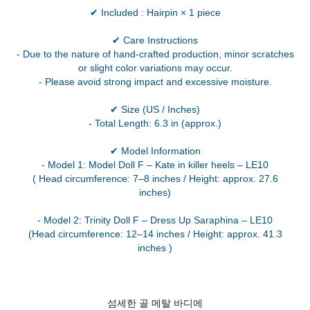
✔ Included : Hairpin × 1 piece
✔ Care Instructions
- Due to the nature of hand-crafted production, minor scratches
or slight color variations may occur.
- Please avoid strong impact and excessive moisture.
✔ Size (US / Inches)
- Total Length: 6.3 in (approx.)
✔ Model Information
- Model 1: Model Doll F – Kate in killer heels – LE10
( Head circumference: 7–8 inches / Height: approx. 27.6
inches)
- Model 2: Trinity Doll F – Dress Up Saraphina – LE10
(Head circumference: 12–14 inches / Height: approx. 41.3
inches )
섬세한 골 메탈 바디에