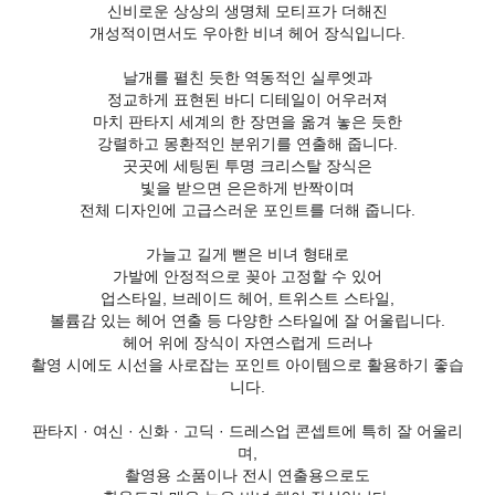
신비로운 상상의 생명체 모티프가 더해진
개성적이면서도 우아한 비녀 헤어 장식입니다.
날개를 펼친 듯한 역동적인 실루엣과
정교하게 표현된 바디 디테일이 어우러져
마치 판타지 세계의 한 장면을 옮겨 놓은 듯한
강렬하고 몽환적인 분위기를 연출해 줍니다.
곳곳에 세팅된 투명 크리스탈 장식은
빛을 받으면 은은하게 반짝이며
전체 디자인에 고급스러운 포인트를 더해 줍니다.
가늘고 길게 뻗은 비녀 형태로
가발에 안정적으로 꽂아 고정할 수 있어
업스타일, 브레이드 헤어, 트위스트 스타일,
볼륨감 있는 헤어 연출 등 다양한 스타일에 잘 어울립니다.
헤어 위에 장식이 자연스럽게 드러나
촬영 시에도 시선을 사로잡는 포인트 아이템으로 활용하기 좋습
니다.
판타지 · 여신 · 신화 · 고딕 · 드레스업 콘셉트에 특히 잘 어울리
며,
촬영용 소품이나 전시 연출용으로도