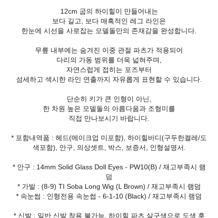
12cm 굽의 하이힐이 만들어내는
보다 길고, 보다 매혹적인 레그 라인은
한눈에 시선을 사로잡는 모델돌만의 존재감을 완성합니다.
무릎 내부에는 숨겨진 이중 관절 파츠가 적용되어
다리의 가동 범위를 더욱 넓혀주며,
자연스럽게 접히는 포즈부터
섬세하고 섹시한 라인 연출까지 자유롭게 표현할 수 있습니다.
단순히 키가 큰 인형이 아닌,
한 차원 높은 모델돌의 아름다움과 조형미를
직접 만나보시기 바랍니다.
* 포함내역품 : 헤드(메이크업 미포함), 하이힐바디(구두한켤레/도
색포함), 안구, 의상셋트, 박스, 보증서, 인형설명서.
* 안구 : 14mm Solid Glass Doll Eyes - PW10(B) / 재고부족시 램
덤
* 가발 : (8-9) TI Soba Long Wig (L Brown) / 재고부족시 램덤
* 속눈썹 : 인형전용 속눈썹 - 6-1-10 (Black) / 재고부족시 램덤
* 신발 : 일반 신발 착용 불가능, 하이힐 파츠 살구색으로 도색 후