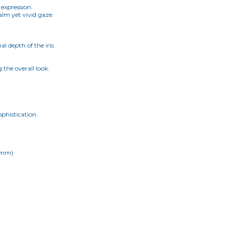
 expression.
alm yet vivid gaze.
 depth of the iris.
the overall look.
phistication.
24mm)