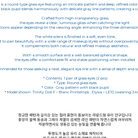
 is a round-type glass eye featuring an intricate pattern and deep, refined color
 black pupil blends harmoniously with delicate gray line patterns, creating a c
Crafted from high-transparency glass,
the eyes reveal a clear, luminous gloss when catching the light.
ections appear depending on the viewing angle, enhancing the three-dimensional
The white sclera is finished in a soft, even tone,
it to pair beautifully with a wide range of makeup styles without overpowering 
It complements both natural and refined makeup aesthetics.
With a smooth surface and a well-balanced spherical shape,
the eyes offer a comfortable fit and stable positioning when installed.
mended for those seeking a neat, elegant eye line with a sense of depth and so
* Contents: 1 pair of glass eyes (2 pcs)
* Type: Round glass eyes
* Color: Gray pattern with black pupil
* Model shown: Trinity Doll F – Blanc Printemps ; Elysia – LE10 (wearing 
정교한 패턴과 깊이감 있는 컬러 표현이 돋보이는 라운드형 유리 안구입니다.
중앙의 블랙 동공과 그레이 계열의 섬세한 라인 패턴이 자연스럽게 어우러져,
차분하면서도 생동감 있는 눈빛을 연출해 줍니다.
투명도가 높은 유리 소재로 제작되어