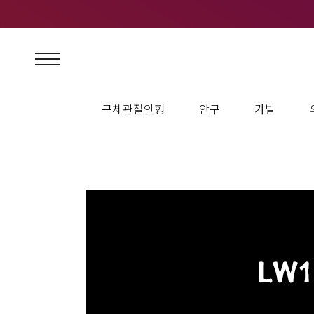
구체관절인형
안구
가발