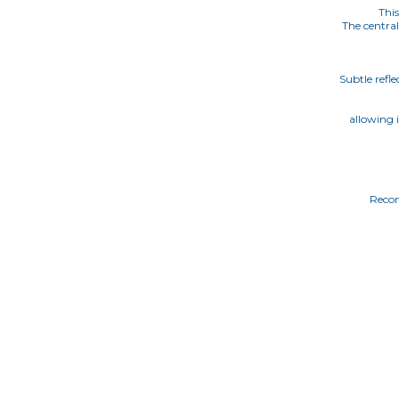
This
The central
Subtle refl
allowing 
Recom