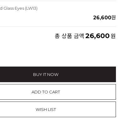
Glass Eyes (LW13)
26,600
원
26,600
총 상품 금액
원
BUY IT NOW
ADD TO CART
WISH LIST