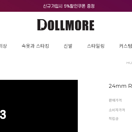
의상
속옷과 스타킹
신발
스타일링
커스
H
24mm Ro
판매가격
소비자가격
적립금