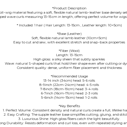
*Product Description
l‑wig material featuring a soft, flexible natural lamb‑leather base densely se
ed wave curls measuring 13–15 cm in length, offering perfect volume for wigs of
* Included: 1 hair ( Hair Length: 13-15cm , Leather length: 10×5cm)
*Base (Leather)
Soft, flexible natural lamb leather (10cm×5cm)
Easy to cut and sew, with excellent stretch and snap‑back properties
*Fiber (Wool)
Length: 13-15cm
High gloss: a silky sheen that subtly sparkles
Wave: natural S‑shaped curls that hold their shape even after cutting or d
Consistent quality: dense, uniform fiber placement and thickness
*Recommended Usage
13-14 inch (34cm) head: 5-6 rolls
8-9inch (22cm-24cm) head: 4-5 rolls
7-8inch (18cm-19cm) head: 3-4 rolls
6-7inch (16cm-17cm) head: 2-3 rolls
5-6inch (14cm-15cm) head: 1-2 rolls
*Key Benefits
1. Perfect Volume: Consistent density and natural curls create a full, lifelike hai
2. Easy Crafting: The supple leather base simplifies cutting, gluing, and stitc
3. Luxurious Shine: High gloss fibers catch the light beautifully.
ong Durability: Resists deformation and curl loss, even with repeated styling a