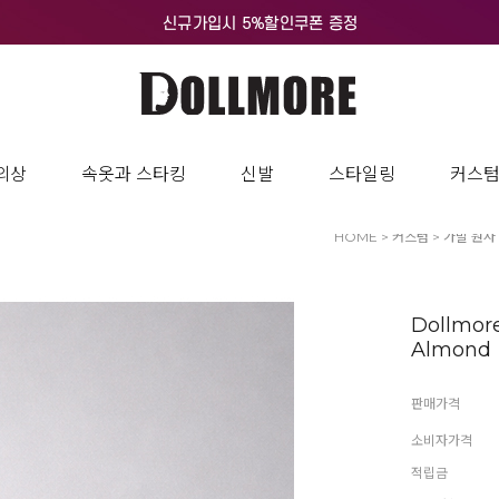
의상
속옷과 스타킹
신발
스타일링
커스
HOME
>
커스텀
>
가발 원사
Dollmor
Almond
판매가격
소비자가격
적립금