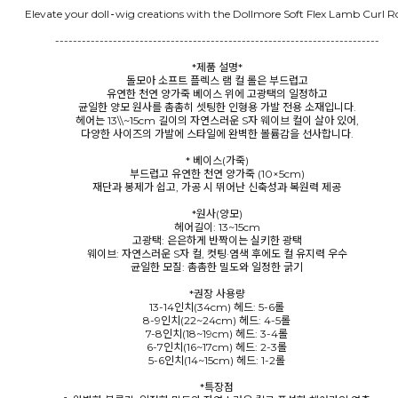
Elevate your doll‑wig creations with the Dollmore Soft Flex Lamb Curl Ro
-------------------------------------------------------------------------
*제품 설명*
돌모아 소프트 플렉스 램 컬 롤은 부드럽고
유연한 천연 양가죽 베이스 위에 고광택의 일정하고
균일한 양모 원사를 촘촘히 셋팅한 인형용 가발 전용 소재입니다.
헤어는 13\\~15cm 길이의 자연스러운 S자 웨이브 컬이 살아 있어,
다양한 사이즈의 가발에 스타일에 완벽한 볼륨감을 선사합니다.
* 베이스(가죽)
부드럽고 유연한 천연 양가죽 (10×5cm)
재단과 봉제가 쉽고, 가공 시 뛰어난 신축성과 복원력 제공
*원사(양모)
헤어길이: 13~15cm
고광택: 은은하게 반짝이는 실키한 광택
웨이브: 자연스러운 S자 컬, 컷팅·염색 후에도 컬 유지력 우수
균일한 모질: 촘촘한 밀도와 일정한 굵기
*권장 사용량
13-14인치(34cm) 헤드: 5-6롤
8-9인치(22~24cm) 헤드: 4-5롤
7-8인치(18~19cm) 헤드: 3-4롤
6-7인치(16~17cm) 헤드: 2-3롤
5-6인치(14~15cm) 헤드: 1-2롤
*특장점