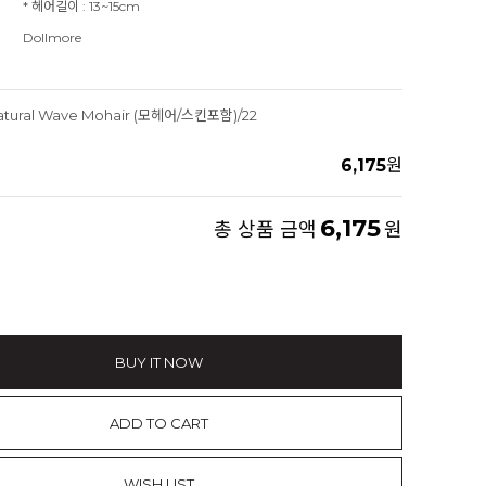
* 헤어길이 : 13~15cm
Dollmore
atural Wave Mohair (모헤어/스킨포함)/22
6,175
원
6,175
총 상품 금액
원
BUY IT NOW
ADD TO CART
WISH LIST