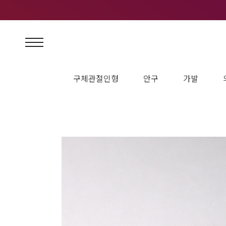
구체관절인형
안구
가발