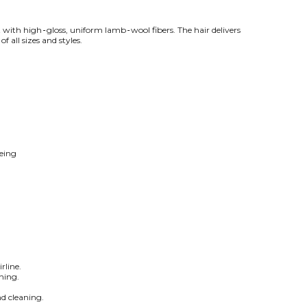
t with high‑gloss, uniform lamb‑wool fibers. The hair delivers
 all sizes and styles.
yeing
rline.
hing.
nd cleaning.