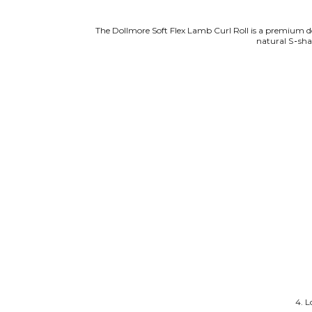
The Dollmore Soft Flex Lamb Curl Roll is a premium dol
natural S‑shap
4. L