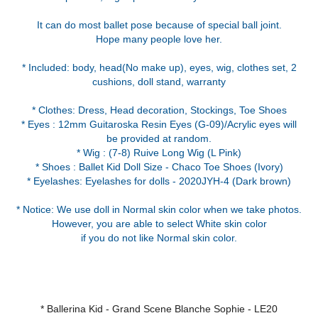
It can do most ballet pose because of special ball joint.
Hope many people love her.
* Included: body, head(No make up), eyes, wig, clothes set, 2
cushions, doll stand, warranty
* Clothes: Dress, Head decoration, Stockings, Toe Shoes
* Eyes : 12mm Guitaroska Resin Eyes (G-09)/Acrylic eyes will
be provided at random.
* Wig : (7-8) Ruive Long Wig (L Pink)
* Shoes : Ballet Kid Doll Size - Chaco Toe Shoes (Ivory)
* Eyelashes: Eyelashes for dolls - 2020JYH-4 (Dark brown)
* Notice: We use doll in Normal skin color when we take photos.
However, you are able to select White skin color
if you do not like Normal skin color.
* Ballerina Kid - Grand Scene Blanche Sophie - LE20