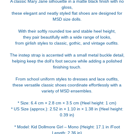
A classic Mary Jane silhouette in a matte black finish with no
gloss,
these elegant and neatly styled flat shoes are designed for
MSD size dolls.
With their softly rounded toe and stable heel height,
they pair beautifully with a wide range of looks,
from girlish styles to classic, gothic, and vintage outfits.
The instep strap is accented with a small metal buckle detail,
helping keep the doll’s foot secure while adding a polished
finishing touch.
From school uniform styles to dresses and lace outfits,
these versatile classic shoes coordinate effortlessly with a
variety of MSD ensembles.
* Size: 6.4 cm × 2.8 cm × 3.5 cm (Heel height: 1 cm)
* US Size (approx.): 2.52 in × 1.10 in × 1.38 in (Heel height:
0.39 in)
* Model: Kid Dollmore Girl – Mono (Height: 17.1 in /Foot
Length: 2.36 in)