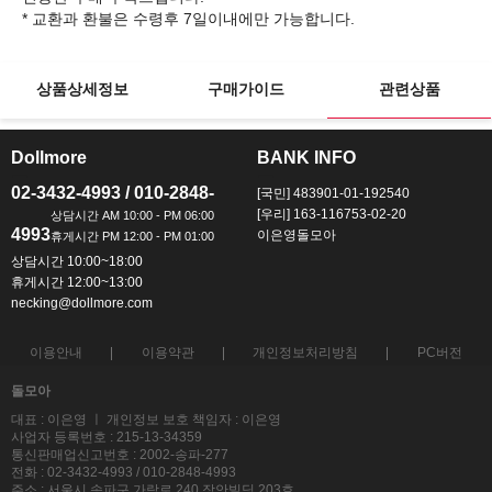
상품상세정보
구매가이드
관련상품
Dollmore
BANK INFO
ㅡ
ㅡ
02-3432-4993 / 010-2848-
[국민] 483901-01-192540
[우리] 163-116753-02-20
4993
이은영돌모아
상담시간 10:00~18:00
휴게시간 12:00~13:00
necking@dollmore.com
이용안내
이용약관
개인정보처리방침
PC버전
돌모아
대표 : 이은영 ㅣ 개인정보 보호 책임자 : 이은영
사업자 등록번호 : 215-13-34359
통신판매업신고번호 : 2002-송파-277
전화 : 02-3432-4993 / 010-2848-4993
주소 : 서울시 송파구 가락로 240 장안빌딩 203호