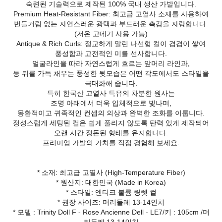
숙련된 기술력으로 제작된 100% 국내 생산 가발입니다.
Premium Heat-Resistant Fiber: 최고급 고열사 소재를 사용하여
번들거림 없는 자연스러운 광택과 부드러운 촉감을 자랑합니다.
(저온 고데기 사용 가능)
Antique & Rich Curls: 정교하게 말린 나선형 컬이 겹겹이 쌓여
풍성함과 고전적인 미를 선사합니다.
얼굴라인을 따라 자연스럽게 흐르는 앞머리 라인과,
등 뒤를 가득 채우는 풍성한 뒷모습은 어떤 각도에서도 스타일을
극대화해 줍니다.
특히 한국산 고열사 특유의 차분한 원사는
조명 아래에서 더욱 입체적으로 빛나며,
몽환적이고 귀족적인 컨셉의 의상과 완벽한 조화를 이룹니다.
정성스럽게 세팅된 컬은 쉽게 풀리지 않도록 탄력 있게 제작되어
오랜 시간 정돈된 형태를 유지합니다.
프리미엄 가발의 가치를 직접 경험해 보세요.
* 소재: 최고급 고열사 (High-Temperature Fiber)
* 원산지: 대한민국 (Made in Korea)
* 스타일: 앤티크 볼륨 링렛 컬
* 권장 사이즈: 머리둘레 13-14인치
* 모델 : Trinity Doll F - Rose Ancienne Dell - LE7/키 : 105cm /머