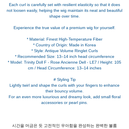
Each curl is carefully set with resilient elasticity so that it does
not loosen easily, helping the wig maintain its neat and beautiful
shape over time.
Experience the true value of a premium wig for yourself.
* Material: Finest High-Temperature Fiber
* Country of Origin: Made in Korea
* Style: Antique Volume Ringlet Curls
* Recommended Size: 13–14 inch head circumference
* Model: Trinity Doll F - Rose Ancienne Dell - LE7 / Height: 105
cm / Head Circumference: 13–14 inches
# Styling Tip
Lightly twirl and shape the curls with your fingers to enhance
their bouncy volume.
For an even more luxurious and dreamy look, add small floral
accessories or pearl pins.
시간을 머금은 듯 고전적인 우아함을 완성하는 완벽한 볼륨