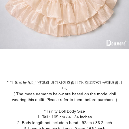
* 위 의상을 입은 인형의 바디사이즈입니다. 참고하여 구매바랍니
다.
( The measurements below are based on the model doll
wearing this outfit. Please refer to them before purchase.)
* Trinity Doll Body Size
1. Tall : 105 cm / 41.34 inches
2. Body length not include a head : 92cm / 36.2 inch
3. Length from hip to knee : 25cm / 9.84 inch