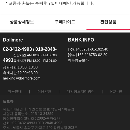
상품상세정보
구매가이드
관련상품
Dollmore
BANK INFO
ㅡ
ㅡ
02-3432-4993 / 010-2848-
[국민] 483901-01-192540
[우리] 163-116753-02-20
4993
이은영돌모아
상담시간 10:00~18:00
휴게시간 12:00~13:00
necking@dollmore.com
이용안내
이용약관
개인정보처리방침
PC버전
돌모아
대표 : 이은영 ㅣ 개인정보 보호 책임자 : 이은영
사업자 등록번호 : 215-13-34359
통신판매업신고번호 : 2002-송파-277
전화 : 02-3432-4993 / 010-2848-4993
주소 : 서울시 송파구 가락로 240 장안빌딩 203호