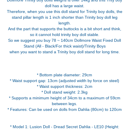
Dollmore Trinity boy dolls weighs is over 14kg and this Trity boy
doll has a large waist.
Therefore, when you use this doll stand for Trinity boy dolls, the
stand pillar length is 1 inch shorter than Trinity boy doll leg
length.
And the part that supports the buttocks is a bit short and think,
so it cannot hold trinity boy doll stable.
So we suggest you buy 78 ~ 140cm Dollmore Waist Fixed Doll
Stand (All - Black/For thick waist)/Trinity Boys
when you want to stand a Trinity boy doll stand for long time.
* Bottom plate diameter: 29cm
* Waist support gap: 13cm (adjusted width by force on steel)
* Waist support thickness: 2cm
* Doll stand weight: 2.3kg
* Supports a minimum height of 34cm to a maximum of 59cm
between legs.
* Features: Can be used on dolls from Dahlia (80cm) to 120cm
* Model 1: Lusion Doll - Dread Secret Dahlia - LE10 (Height: