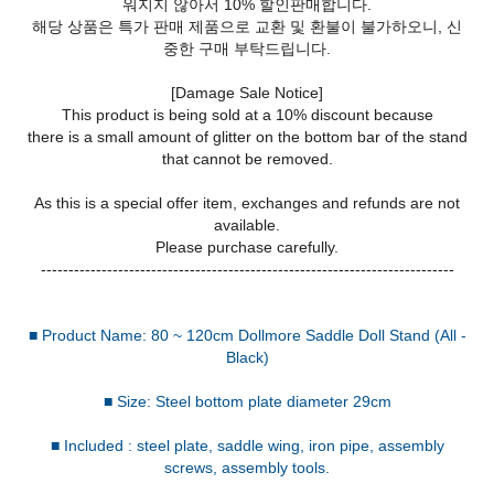
워지지 않아서 10% 할인판매합니다.
해당 상품은 특가 판매 제품으로 교환 및 환불이 불가하오니, 신
중한 구매 부탁드립니다.
[Damage Sale Notice]
This product is being sold at a 10% discount because
there is a small amount of glitter on the bottom bar of the stand
that cannot be removed.
As this is a special offer item, exchanges and refunds are not
available.
Please purchase carefully.
---------------------------------------------------------------------------
■ Product Name: 80 ~ 120cm Dollmore Saddle Doll Stand (All -
Black)
■ Size: Steel bottom plate diameter 29cm
■ Included : steel plate, saddle wing, iron pipe, assembly
screws, assembly tools.