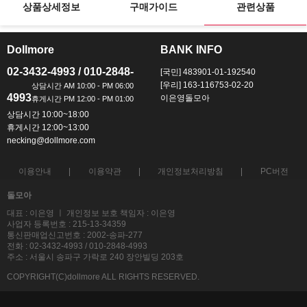
상품상세정보
구매가이드
관련상품
Dollmore
BANK INFO
ㅡ
ㅡ
02-3432-4993 / 010-2848-
[국민] 483901-01-192540
[우리] 163-116753-02-20
4993
이은영돌모아
상담시간 10:00~18:00
휴게시간 12:00~13:00
necking@dollmore.com
이용안내
이용약관
개인정보처리방침
PC버전
돌모아
대표 : 이은영 ㅣ 개인정보 보호 책임자 : 이은영
사업자 등록번호 : 215-13-34359
통신판매업신고번호 : 2002-송파-277
전화 : 02-3432-4993 / 010-2848-4993
주소 : 서울시 송파구 가락로 240 장안빌딩 203호
COPYRIGHT(C)dollmore ALL RIGHTS RESERVED.