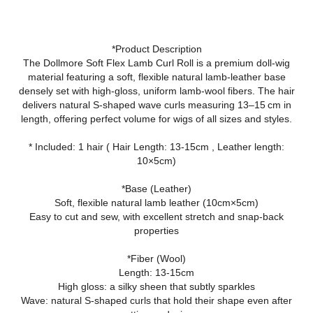
*Product Description
The Dollmore Soft Flex Lamb Curl Roll is a premium doll‑wig
material featuring a soft, flexible natural lamb‑leather base
densely set with high‑gloss, uniform lamb‑wool fibers. The hair
delivers natural S‑shaped wave curls measuring 13–15 cm in
length, offering perfect volume for wigs of all sizes and styles.
* Included: 1 hair ( Hair Length: 13-15cm , Leather length:
10×5cm)
*Base (Leather)
Soft, flexible natural lamb leather (10cm×5cm)
Easy to cut and sew, with excellent stretch and snap‑back
properties
*Fiber (Wool)
Length: 13-15cm
High gloss: a silky sheen that subtly sparkles
Wave: natural S‑shaped curls that hold their shape even after