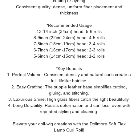
cutting or dyeing
Consistent quality: dense, uniform fiber placement and
thickness
*Recommended Usage
13-14 inch (34cm) head: 5-6 rolls
8-9inch (22cm-24cm) head: 4-5 rolls
7-8inch (18cm-19cm) head: 3-4 rolls
6-7inch (16cm-17cm) head: 2-3 rolls
5-6inch (14cm-15cm) head: 1-2 rolls
*Key Benefits
1. Perfect Volume: Consistent density and natural curls create a
full, lifelike hairline.
2. Easy Crafting: The supple leather base simplifies cutting,
gluing, and stitching.
3. Luxurious Shine: High gloss fibers catch the light beautifully.
4. Long Durability: Resists deformation and curl loss, even with
repeated styling and cleaning.
Elevate your doll‑wig creations with the Dollmore Soft Flex
Lamb Curl Roll!