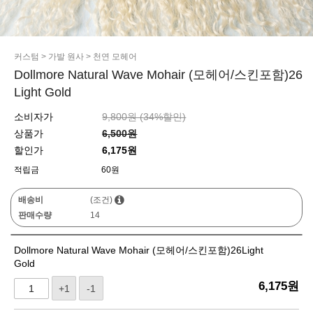
커스텀
>
가발 원사
>
천연 모헤어
Dollmore Natural Wave Mohair (모헤어/스킨포함)26
Light Gold
소비자가
9,800원 (
34
%할인)
상품가
6,500원
할인가
6,175원
적립금
60원
배송비
(조건)
판매수량
14
Dollmore Natural Wave Mohair (모헤어/스킨포함)26Light
Gold
6,175
원
+1
-1