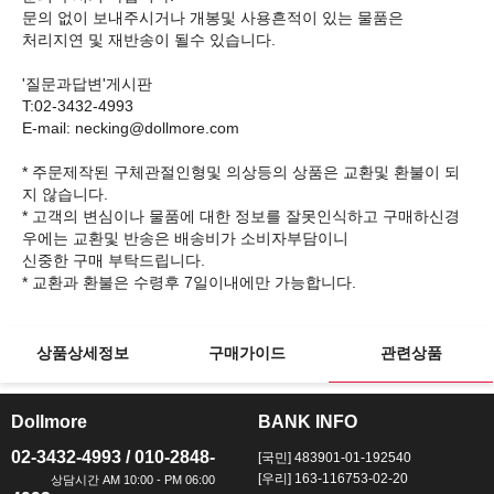
문의 없이 보내주시거나 개봉및 사용흔적이 있는 물품은
처리지연 및 재반송이 될수 있습니다.
'질문과답변'게시판
T:02-3432-4993
E-mail: necking@dollmore.com
* 주문제작된 구체관절인형및 의상등의 상품은 교환및 환불이 되
지 않습니다.
* 고객의 변심이나 물품에 대한 정보를 잘못인식하고 구매하신경
우에는 교환및 반송은 배송비가 소비자부담이니
신중한 구매 부탁드립니다.
상품상세정보
구매가이드
관련상품
Dollmore
BANK INFO
ㅡ
ㅡ
02-3432-4993 / 010-2848-
[국민] 483901-01-192540
[우리] 163-116753-02-20