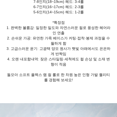
7-8인치(18~19cm) 헤드: 3-4롤
6-7인치(16~17cm) 헤드: 2-3롤
5-6인치(14~15cm) 헤드: 1-2롤
*특장점
1. 완벽한 볼륨감: 일정한 밀도와 자연스러운 컬로 풍성한 헤어라
인 연출
2. 손쉬운 가공: 유연한 가죽 베이스가 커팅·접착·봉제 과정을 수
월하게 함
3. 고급스러운 윤기: 고광택 양모 원사가 햇빛 아래에서도 은은하
게 반짝임
4. 오랜 내포함내역: 잦은 스타일링·세척에도 컬 손상 및 소재 변
형이 적음
돌모아 소프트 플렉스 램 컬 롤로 한 차원 높은 인형 가발 퀄리티
를 경험해 보세요!