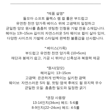
-------------------------------------------------------------------------
*제품 설명*
돌모아 소프트 플렉스 램 컬 롤은 부드럽고
유연한 천연 양가죽 베이스 위에 고광택의 일정하고
균일한 양모 원사를 촘촘히 셋팅한 인형용 가발 전용 소재입니다.
헤어는 13\~15cm 길이의 자연스러운 S자 웨이브 컬이 살아 있어,
다양한 사이즈의 가발에 스타일에 완벽한 볼륨감을 선사합니다.
* 베이스(가죽)
부드럽고 유연한 천연 양가죽 (10×5cm)
재단과 봉제가 쉽고, 가공 시 뛰어난 신축성과 복원력 제공
*원사(양모)
헤어길이: 13~15cm
고광택: 은은하게 반짝이는 실키한 광택
웨이브: 자연스러운 S자 컬, 컷팅·염색 후에도 컬 유지력 우수
균일한 모질: 촘촘한 밀도와 일정한 굵기
*권장 사용량
13-14인치(34cm) 헤드: 5-6롤
8-9인치(22~24cm) 헤드: 4-5롤