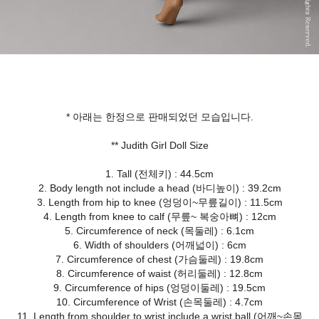
* 아래는 한정으로 판매되었던 모습입니다.
** Judith Girl Doll Size
1. Tall (전체키) : 44.5cm
2. Body length not include a head (바디높이) : 39.2cm
3. Length from hip to knee (엉덩이~무릎길이) : 11.5cm
4. Length from knee to calf (무릎~ 복숭아뼈) : 12cm
5. Circumference of neck (목둘레) : 6.1cm
6. Width of shoulders (어깨넓이) : 6cm
7. Circumference of chest (가슴둘레) : 19.8cm
8. Circumference of waist (허리둘레) : 12.8cm
9. Circumference of hips (엉덩이둘레) : 19.5cm
10. Circumference of Wrist (손목둘레) : 4.7cm
11. Length from shoulder to wrist include a wrist ball (어깨~손목