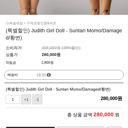
스페셜세일
>
구체관절인형&파츠
(특별할인) Judith Girl Doll - Suntan Momo/Damage
d/황변)
소비자가
458,000원 (
39
%할인)
상품가
280,000
원
적립금
2,800원
배송비
(조건)
(특별할인) Judith Girl Doll - Suntan Momo/Damaged/황변)
280,000
원
+1
-1
280,000
총 상품 금액
원