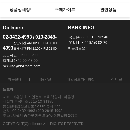
상품상세정보
구매가이드
관련상품
Dollmore
BANK INFO
ㅡ
ㅡ
02-3432-4993 / 010-2848-
[국민] 483901-01-192540
[우리] 163-116753-02-20
4993
이은영돌모아
상담시간 10:00~18:00
휴게시간 12:00~13:00
necking@dollmore.com
이용안내
이용약관
개인정보처리방침
PC버전
돌모아
대표 : 이은영 ㅣ 개인정보 보호 책임자 : 이은영
사업자 등록번호 : 215-13-34359
통신판매업신고번호 : 2002-송파-277
전화 : 02-3432-4993 / 010-2848-4993
주소 : 서울시 송파구 가락로 240 장안빌딩 203호
COPYRIGHT(C)dollmore ALL RIGHTS RESERVED.