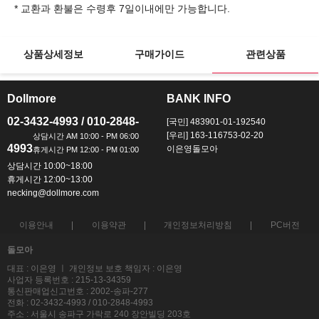
상품상세정보
구매가이드
관련상품
Dollmore
BANK INFO
ㅡ
ㅡ
02-3432-4993 / 010-2848-
[국민] 483901-01-192540
[우리] 163-116753-02-20
4993
이은영돌모아
상담시간 10:00~18:00
휴게시간 12:00~13:00
necking@dollmore.com
이용안내
이용약관
개인정보처리방침
PC버전
돌모아
대표 : 이은영 ㅣ 개인정보 보호 책임자 : 이은영
사업자 등록번호 : 215-13-34359
통신판매업신고번호 : 2002-송파-277
전화 : 02-3432-4993 / 010-2848-4993
주소 : 서울시 송파구 가락로 240 장안빌딩 203호