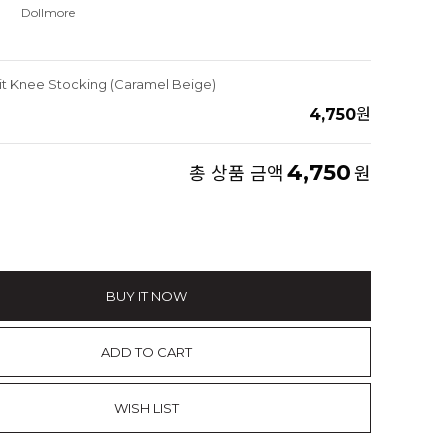
Dollmore
it Knee Stocking (Caramel Beige)
4,750
원
4,750
총 상품 금액
원
BUY IT NOW
ADD TO CART
WISH LIST