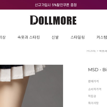
의상
속옷과 스타킹
신발
스타일링
커스
HOME
>
속옷과
MSD - Bi
판매가격
소비자가격
적립금
특이사항