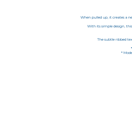
When pulled up, it creates a n
With its simple design, thi
The subtle ribbed tex
* Mode