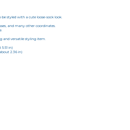
be styled with a cute loose-sock look.
resses, and many other coordinates.
e.
ng and versatile styling item.
5.51 in)
about 2.36 in)