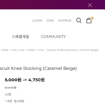
0
LOGIN
JOIN
MYPAGE
텀
스페셜세일
COMMUNITY
 스타킹
>
MSD Size
>
스타킹
> MSD - Biscuit Knee Stocking (Caramel Beige)
scuit Knee Stocking (Caramel Beige)
5,000
원
-> 4,750원
8,000원
50원
* 구성 : 반스타킹