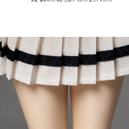
* 모델 : 돌모아키즈 파란 (인형키 : 43cm/ 발크기 :6.0cm)