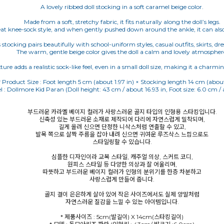
A lovely ribbed doll stocking in a soft caramel beige color.
Made from a soft, stretchy fabric, it fits naturally along the doll’s legs.
eat knee-sock style, and when gently pushed down around the ankle, it can also 
s stocking pairs beautifully with school-uniform styles, casual outfits, skirts, d
The warm, gentle beige color gives the doll a calm and lovely atmospher
ture adds a realistic sock-like feel, even in a small doll size, making it a charmi
* Product Size : Foot length 5 cm (about 1.97 in) × Stocking length 14 cm (about 
l : Dollmore Kid Paran (Doll height: 43 cm / about 16.93 in, Foot size: 6.0 cm / 
부드러운 카라멜 베이지 컬러가 사랑스러운 골지 타입의 인형용 스타킹입니다.
신축성 있는 부드러운 소재로 제작되어 다리에 자연스럽게 밀착되며,
길게 올려 신으면 단정한 니삭스처럼 연출할 수 있고,
발목 쪽으로 살짝 주름을 잡아 내려 신으면 귀여운 루즈삭스 느낌으로도
스타일링할 수 있습니다.
심플한 디자인이라 교복 스타일, 캐주얼 의상, 스커트 코디,
원피스 스타일 등 다양한 의상과 잘 어울리며,
따뜻하고 부드러운 베이지 컬러가 인형의 분위기를 한층 차분하고
사랑스럽게 만들어 줍니다.
골지 결이 은은하게 살아 있어 작은 사이즈에서도 실제 양말처럼
자연스러운 질감을 느낄 수 있는 아이템입니다.
* 제품사이즈 : 5cm(발길이) X 14cm(스타킹길이)