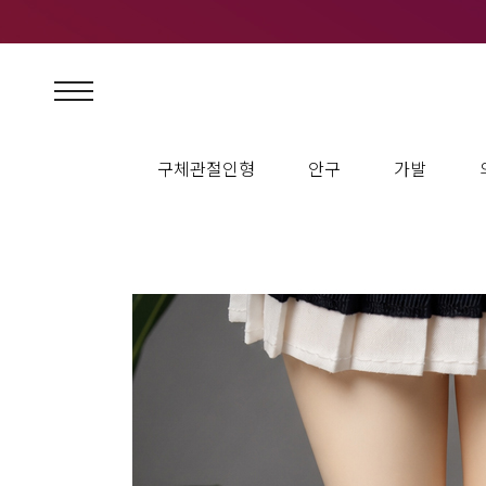
구체관절인형
안구
가발