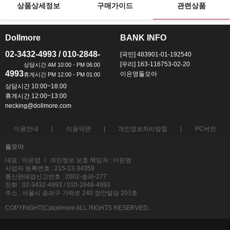
상품상세정보
구매가이드
관련상품
Dollmore
BANK INFO
ㅡ
ㅡ
02-3432-4993 / 010-2848-
[국민] 483901-01-192540
[우리] 163-116753-02-20
4993
이은영돌모아
상담시간 10:00~18:00
휴게시간 12:00~13:00
necking@dollmore.com
이용안내
이용약관
개인정보처리방침
PC버전
돌모아
대표 : 이은영 ㅣ 개인정보 보호 책임자 : 이은영
사업자 등록번호 : 215-13-34359
통신판매업신고번호 : 2002-송파-277
전화 : 02-3432-4993 / 010-2848-4993
주소 : 서울시 송파구 가락로 240 장안빌딩 203호
COPYRIGHT(C)dollmore ALL RIGHTS RESERVED.