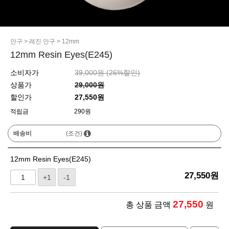
안구
>
레진 안구
>
12mm
12mm Resin Eyes(E245)
소비자가
39,000원 (
26
%할인)
상품가
29,000원
할인가
27,550원
적립금
290원
배송비
(조건)
12mm Resin Eyes(E245)
27,550
원
+1
-1
27,550
총 상품 금액
원