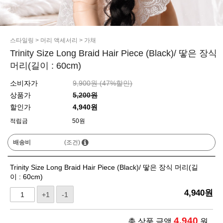
스타일링
>
머리 액세서리
>
가채
Trinity Size Long Braid Hair Piece (Black)/ 땋은 장식
머리(길이 : 60cm)
소비자가
9,900원 (
47
%할인)
상품가
5,200원
할인가
4,940원
적립금
50원
배송비
(조건)
Trinity Size Long Braid Hair Piece (Black)/ 땋은 장식 머리(길
이 : 60cm)
4,940
원
+1
-1
4,940
총 상품 금액
원