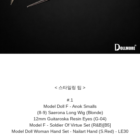
< 스타일링 팁 >
#.1
Model Doll F - Anok Smalls
(8-9) Saerona Long Wig (Blonde)
12mm Guitaroska Resin Eyes (G-04)
Model F - Soldier Of Virtue Set (R&B)[B5]
Model Doll Woman Hand Set - Nailart Hand (S.Red) - LE30