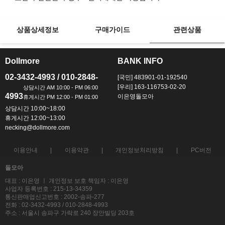
상품상세정보
구매가이드
관련상품
Dollmore
BANK INFO
ㅡ
ㅡ
02-3432-4993 / 010-2848-
[국민] 483901-01-192540
[우리] 163-116753-02-20
4993
이은영돌모아
상담시간 10:00~18:00
휴게시간 12:00~13:00
necking@dollmore.com
이용안내
이용약관
개인정보처리방침
PC버전
돌모아
대표 : 이은영 ㅣ 개인정보 보호 책임자 : 이은영
사업자 등록번호 : 215-13-34359
통신판매업신고번호 : 2002-송파-277
전화 : 02-3432-4993 / 010-2848-4993
주소 : 서울시 송파구 가락로 240 장안빌딩 203호