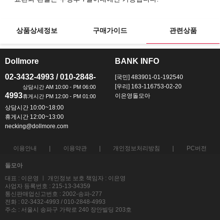
상품상세정보
구매가이드
관련상품
Dollmore
BANK INFO
ㅡ
ㅡ
02-3432-4993 / 010-2848-
[국민] 483901-01-192540
[우리] 163-116753-02-20
4993
이은영돌모아
상담시간 10:00~18:00
휴게시간 12:00~13:00
necking@dollmore.com
이용안내
이용약관
개인정보처리방침
PC버전
돌모아
대표 : 이은영 ㅣ 개인정보 보호 책임자 : 이은영
사업자 등록번호 : 215-13-34359
통신판매업신고번호 : 2002-송파-277
전화 : 02-3432-4993 / 010-2848-4993
주소 : 서울시 송파구 가락로 240 장안빌딩 203호