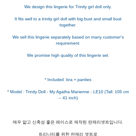
We design this lingerie for Trinity girl doll only.
It fits well to a trinity girl doll with big bust and small bust
together.
We sell this lingerie separately based on many customer's
requirement.
We promise high quality of this lingerie set.
* Included: bra + panties
* Model : Trinity Doll - My Agatha Marienne - LE10 (Tall: 105 cm
매우 얇고 신축성 좋은 레이스로 제작된 란제리셋트입니다.
트리니티를 위한 란제리 셋트로