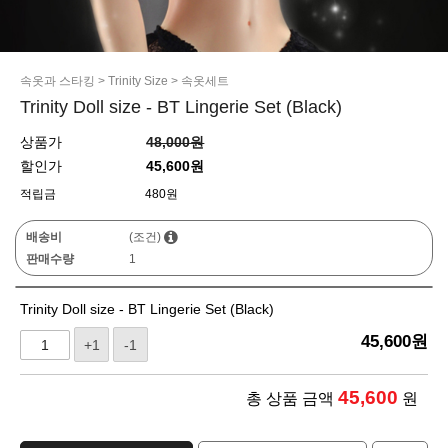
속옷과 스타킹
>
Trinity Size
>
속옷세트
Trinity Doll size - BT Lingerie Set (Black)
상품가
48,000원
할인가
45,600원
적립금
480원
배송비
(조건)
판매수량
1
Trinity Doll size - BT Lingerie Set (Black)
45,600
원
+1
-1
45,600
총 상품 금액
원