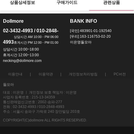
상품상세정보
구매가이드
관련상품
Dollmore
BANK INFO
ㅡ
ㅡ
02-3432-4993 / 010-2848-
[국민] 483901-01-192540
[우리] 163-116753-02-20
4993
이은영돌모아
상담시간 10:00~18:00
휴게시간 12:00~13:00
necking@dollmore.com
이용안내
이용약관
개인정보처리방침
PC버전
돌모아
대표 : 이은영 ㅣ 개인정보 보호 책임자 : 이은영
사업자 등록번호 : 215-13-34359
통신판매업신고번호 : 2002-송파-277
전화 : 02-3432-4993 / 010-2848-4993
주소 : 서울시 송파구 가락로 240 장안빌딩 203호
COPYRIGHT(C)dollmore ALL RIGHTS RESERVED.