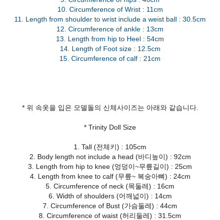
10. Circumference of Wrist : 11cm
11. Length from shoulder to wrist include a weist ball : 30.5cm
12. Circumference of ankle : 13cm
13. Length from hip to Heel : 54cm
14. Length of Foot size : 12.5cm
* 위 속옷을 입은 모델돌의 신체사이즈는 아래와 같습니다.
* Trinity Doll Size
1. Tall (전체키) : 105cm
2. Body length not include a head (바디높이) : 92cm
3. Length from hip to knee (엉덩이~무릎길이) : 25cm
4. Length from knee to calf (무릎~ 복숭아뼈) : 24cm
5. Circumference of neck (목둘레) : 16cm
6. Width of shoulders (어깨넓이) : 14cm
7. Circumference of Bust (가슴둘레) : 44cm
8. Circumference of waist (허리둘레) : 31.5cm