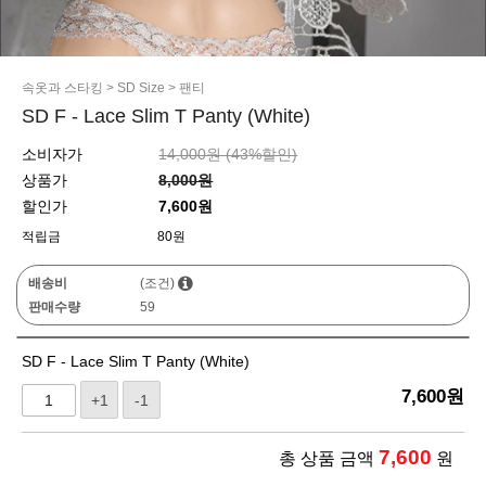
속옷과 스타킹
>
SD Size
>
팬티
SD F - Lace Slim T Panty (White)
소비자가
14,000원 (
43
%할인)
상품가
8,000원
할인가
7,600원
적립금
80원
배송비
(조건)
판매수량
59
SD F - Lace Slim T Panty (White)
7,600
원
+1
-1
7,600
총 상품 금액
원