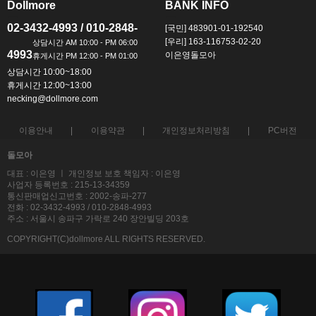
Dollmore
BANK INFO
ㅡ
ㅡ
02-3432-4993 / 010-2848-
[국민] 483901-01-192540
[우리] 163-116753-02-20
4993
이은영돌모아
상담시간 10:00~18:00
휴게시간 12:00~13:00
necking@dollmore.com
이용안내
이용약관
개인정보처리방침
PC버전
돌모아
대표 : 이은영 ㅣ 개인정보 보호 책임자 : 이은영
사업자 등록번호 : 215-13-34359
통신판매업신고번호 : 2002-송파-277
전화 : 02-3432-4993 / 010-2848-4993
주소 : 서울시 송파구 가락로 240 장안빌딩 203호
COPYRIGHT(C)dollmore ALL RIGHTS RESERVED.