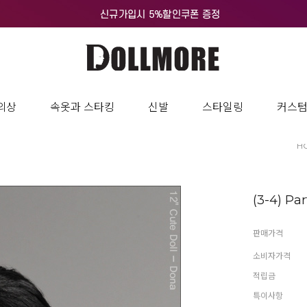
의상
속옷과 스타킹
신발
스타일링
커스
H
(3-4) Pa
판매가격
소비자가격
적립금
특이사항