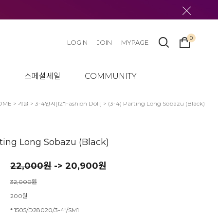
0
LOGIN
JOIN
MYPAGE
텀
스페셜세일
COMMUNITY
OME
>
가발
>
3-4인치[12"Fashion Doll]
> (3-4) Parting Long Sobazu (Black)
rting Long Sobazu (Black)
22,000
원
-> 20,900원
32,000원
200원
* 1505/D28020/3-4"/SM1