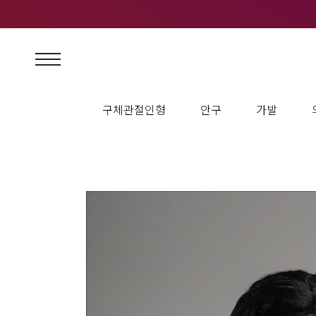
구체관절인형
안구
가발