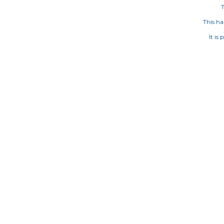
T
This ha
It is