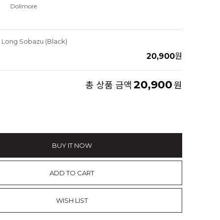
Dollmore
g Long Sobazu (Black)
20,900
원
20,900
총 상품 금액
원
BUY IT NOW
ADD TO CART
WISH LIST