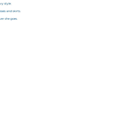
vy style.
sses and skirts.
ever she goes.