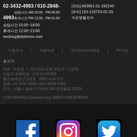
ㅡ
ㅡ
02-3432-4993 / 010-2848-
[국민] 483901-01-192540
[우리] 163-116753-02-20
4993
이은영돌모아
상담시간 10:00~18:00
휴게시간 12:00~13:00
necking@dollmore.com
이용안내
이용약관
개인정보처리방침
PC버전
돌모아
대표 : 이은영 ㅣ 개인정보 보호 책임자 : 이은영
사업자 등록번호 : 215-13-34359
통신판매업신고번호 : 2002-송파-277
전화 : 02-3432-4993 / 010-2848-4993
주소 : 서울시 송파구 가락로 240 장안빌딩 203호
COPYRIGHT(C)dollmore ALL RIGHTS RESERVED.