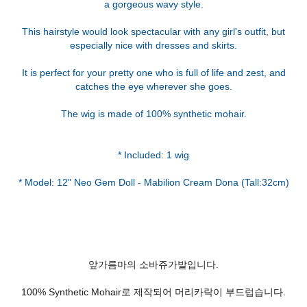
a gorgeous wavy style.
This hairstyle would look spectacular with any girl's outfit, but
especially nice with dresses and skirts.
It is perfect for your pretty one who is full of life and zest, and
catches the eye wherever she goes.
The wig is made of 100% synthetic mohair.
* Included: 1 wig
앞가름마의 소바쥬가발입니다.
100% Synthetic Mohair로 제작되어 머리카락이 부드럽습니다.