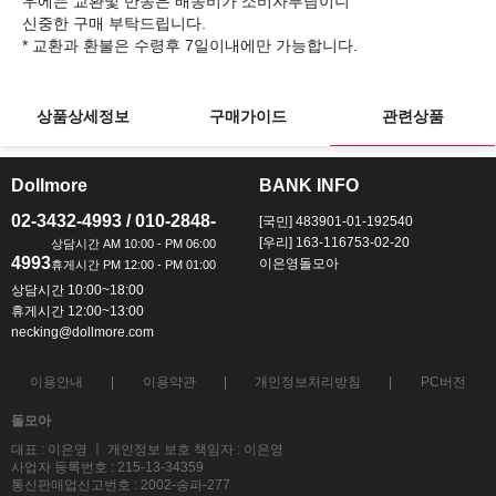
우에는 교환및 반송은 배송비가 소비자부담이니
신중한 구매 부탁드립니다.
상품상세정보
구매가이드
관련상품
Dollmore
BANK INFO
ㅡ
ㅡ
02-3432-4993 / 010-2848-
[국민] 483901-01-192540
[우리] 163-116753-02-20
4993
이은영돌모아
상담시간 10:00~18:00
휴게시간 12:00~13:00
necking@dollmore.com
이용안내
이용약관
개인정보처리방침
PC버전
돌모아
대표 : 이은영 ㅣ 개인정보 보호 책임자 : 이은영
사업자 등록번호 : 215-13-34359
통신판매업신고번호 : 2002-송파-277