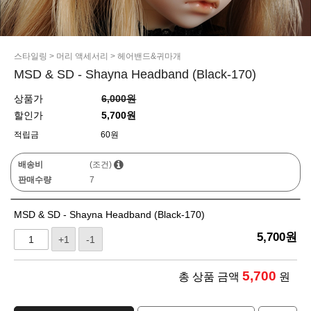
스타일링
>
머리 액세서리
>
헤어밴드&귀마개
MSD & SD - Shayna Headband (Black-170)
상품가
6,000원
할인가
5,700원
적립금
60원
배송비
(조건)
판매수량
7
MSD & SD - Shayna Headband (Black-170)
5,700
원
+1
-1
5,700
총 상품 금액
원