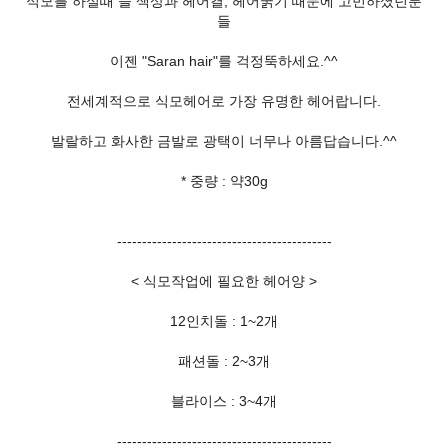
식모를 하실때 늘 색상과 헤어결, 헤어굵기 때문에 고민하셨던분
들
이젠 "Saran hair"를 걱정뚝하세요.^^
전세계적으로 식모헤어로 가장 유명한 헤어랍니다.
발랄하고 화사한 금발로 광택이 너무나 아름답습니다.^^
* 중량 : 약30g
-------------------------------------------
< 식모작업에 필요한 헤어양 >
12인치돌 : 1~2개
패션돌 : 2~3개
블라이스 : 3~4개
-------------------------------------------