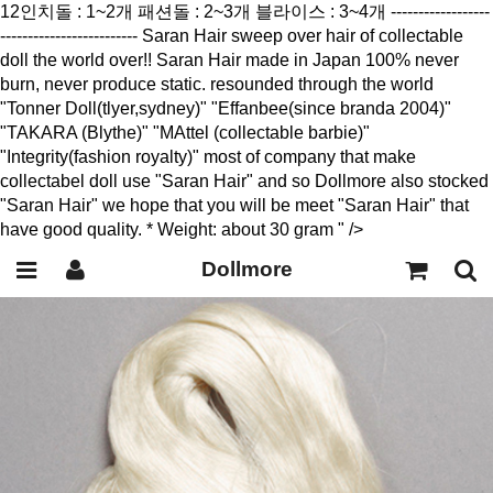
12인치돌 : 1~2개 패션돌 : 2~3개 블라이스 : 3~4개 ------------------
------------------------- Saran Hair sweep over hair of collectable
doll the world over!! Saran Hair made in Japan 100% never
burn, never produce static. resounded through the world
"Tonner Doll(tlyer,sydney)" "Effanbee(since branda 2004)"
"TAKARA (Blythe)" "MAttel (collectable barbie)"
"Integrity(fashion royalty)" most of company that make
collectabel doll use "Saran Hair" and so Dollmore also stocked
"Saran Hair" we hope that you will be meet "Saran Hair" that
have good quality. * Weight: about 30 gram " />
Dollmore