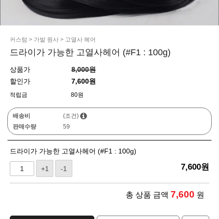
커스텀
>
가발 원사
>
고열사 헤어
드라이가 가능한 고열사헤어 (#F1 : 100g)
상품가
8,000원
할인가
7,600원
적립금
80원
배송비
(조건)
판매수량
59
드라이가 가능한 고열사헤어 (#F1 : 100g)
7,600
원
+1
-1
7,600
총 상품 금액
원