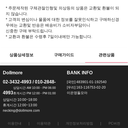
* 주문제작된 구체관절인형및 의상등의 상품은 교환및 환불이 되
지 않습니다.
* 고객의 변심이나 물품에 대한 정보를 잘못인식하고 구매하신경
우에는 교환및 반송은 배송비가 소비자부담이니
신중한 구매 부탁드립니다.
상품상세정보
구매가이드
관련상품
Dollmore
BANK INFO
ㅡ
ㅡ
02-3432-4993 / 010-2848-
[국민] 483901-01-192540
[우리] 163-116753-02-20
4993
이은영돌모아
상담시간 10:00~18:00
휴게시간 12:00~13:00
necking@dollmore.com
이용안내
이용약관
개인정보처리방침
PC버전