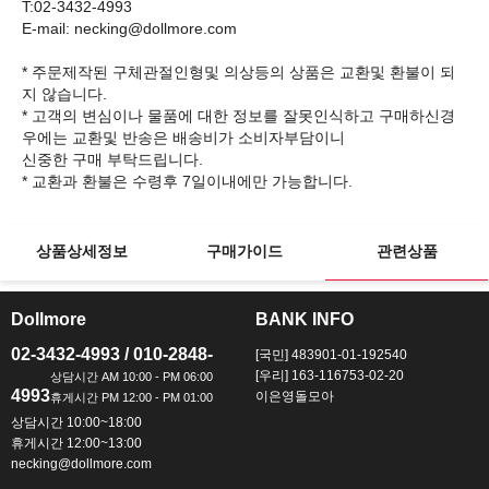
T:02-3432-4993
E-mail: necking@dollmore.com
* 주문제작된 구체관절인형및 의상등의 상품은 교환및 환불이 되
지 않습니다.
* 고객의 변심이나 물품에 대한 정보를 잘못인식하고 구매하신경
우에는 교환및 반송은 배송비가 소비자부담이니
신중한 구매 부탁드립니다.
상품상세정보
구매가이드
관련상품
Dollmore
BANK INFO
ㅡ
ㅡ
02-3432-4993 / 010-2848-
[국민] 483901-01-192540
[우리] 163-116753-02-20
4993
이은영돌모아
상담시간 10:00~18:00
휴게시간 12:00~13:00
necking@dollmore.com