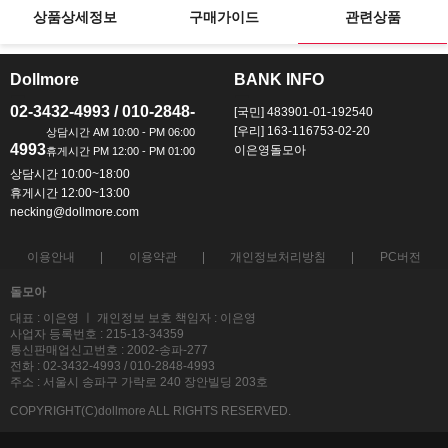
상품상세정보
구매가이드
관련상품
Dollmore
BANK INFO
ㅡ
ㅡ
02-3432-4993 / 010-2848-
[국민] 483901-01-192540
[우리] 163-116753-02-20
4993
이은영돌모아
상담시간 10:00~18:00
휴게시간 12:00~13:00
necking@dollmore.com
이용안내
이용약관
개인정보처리방침
PC버전
돌모아
대표 : 이은영 ㅣ 개인정보 보호 책임자 : 이은영
사업자 등록번호 : 215-13-34359
통신판매업신고번호 : 2002-송파-277
전화 : 02-3432-4993 / 010-2848-4993
주소 : 서울시 송파구 가락로 240 장안빌딩 203호
COPYRIGHT(C)dollmore ALL RIGHTS RESERVED.