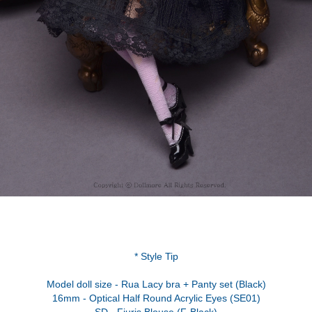
* Style Tip
Model doll size - Rua Lacy bra + Panty set (Black)
16mm - Optical Half Round Acrylic Eyes (SE01)
SD - Fiuris Blouse (F-Black)