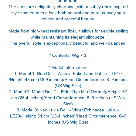
undertone.
The curls are delightfully charming, with a subtly retro-inspired
style that creates a look both natural and pure, conveying a
refined and graceful beauty.
Made from high-heat resistant fiber, it allows for flexible styling
while maintaining its elegant silhouette.
The overall style is exceptionally beautiful and well-balanced.
* Contents: Wig × 1
* Model Information:
1. Model 1: Illua Doll – Alice in Fake Land Dahlia – LE10
/Height: 48 cm (18.9 inches)/Head Circumference: 8–9 inches
(US Wig Size)
2. Model 2: Model Doll F – Elder Ryu Miu (Normal)/Height: 67
cm (26.4 inches)/Head Circumference: 8–9 inches (US Wig
Size)
3. Model 3: Neo Lukia Doll – Violet Echinacea Lukia –
LE20//Height: 34 cm (13.4 inches)/Head Circumference: 8–9