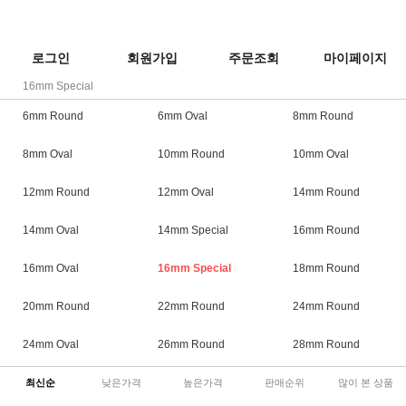
로그인
회원가입
주문조회
마이페이지
16mm Special
6mm Round
6mm Oval
8mm Round
8mm Oval
10mm Round
10mm Oval
12mm Round
12mm Oval
14mm Round
14mm Oval
14mm Special
16mm Round
16mm Oval
16mm Special
18mm Round
20mm Round
22mm Round
24mm Round
24mm Oval
26mm Round
28mm Round
최신순
낮은가격
높은가격
판매순위
많이 본 상품