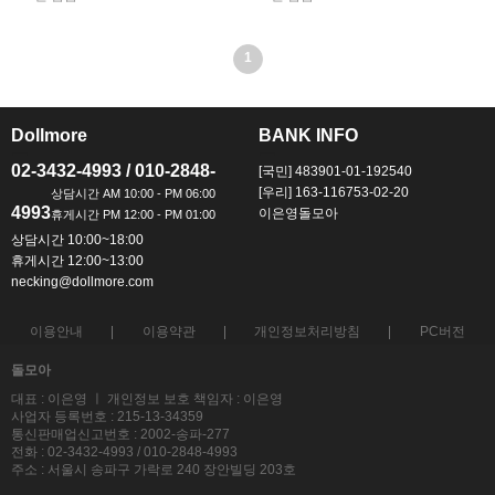
1
Dollmore
BANK INFO
ㅡ
ㅡ
02-3432-4993 / 010-2848-
[국민] 483901-01-192540
[우리] 163-116753-02-20
4993
이은영돌모아
상담시간 10:00~18:00
휴게시간 12:00~13:00
necking@dollmore.com
이용안내
이용약관
개인정보처리방침
PC버전
돌모아
대표 : 이은영 ㅣ 개인정보 보호 책임자 : 이은영
사업자 등록번호 : 215-13-34359
통신판매업신고번호 : 2002-송파-277
전화 : 02-3432-4993 / 010-2848-4993
주소 : 서울시 송파구 가락로 240 장안빌딩 203호