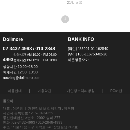
21일 남음
1
Dollmore
BANK INFO
ㅡ
ㅡ
02-3432-4993 / 010-2848-
[국민] 483901-01-192540
[우리] 163-116753-02-20
4993
이은영돌모아
상담시간 10:00~18:00
휴게시간 12:00~13:00
necking@dollmore.com
이용안내
이용약관
개인정보처리방침
PC버전
돌모아
대표 : 이은영 ㅣ 개인정보 보호 책임자 : 이은영
사업자 등록번호 : 215-13-34359
통신판매업신고번호 : 2002-송파-277
전화 : 02-3432-4993 / 010-2848-4993
주소 : 서울시 송파구 가락로 240 장안빌딩 203호