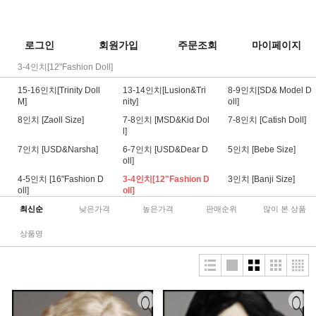
로그인
회원가입
주문조회
마이페이지
3-4인치[12"Fashion Doll]
15-16인치[Trinity Doll
13-14인치[Lusion&Tri
8-9인치[SD& Model D
M]
nity]
oll]
8인치 [Zaoll Size]
7-8인치 [MSD&Kid Dol
7-8인치 [Catish Doll]
l]
7인치 [USD&Narsha]
6-7인치 [USD&Dear D
5인치 [Bebe Size]
oll]
4-5인치 [16"Fashion D
3-4인치[12"Fashion D
3인치 [Banji Size]
oll]
oll]
최신순
낮은가격
높은가격
판매순위
많이 본 상품
상품명