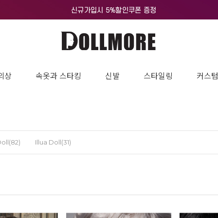
의상
속옷과 스타킹
신발
스타일링
커스
oll(82)
Illua Doll(31)