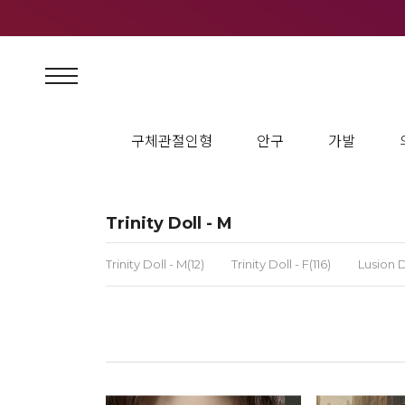
구체관절인형
안구
가발
Trinity Doll - M
Trinity Doll - M(12)
Trinity Doll - F(116)
Lusion D