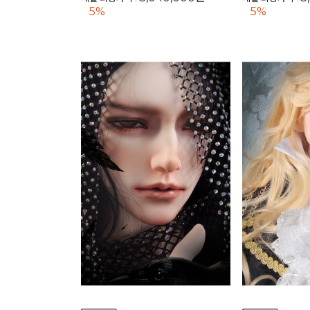
5%
5%