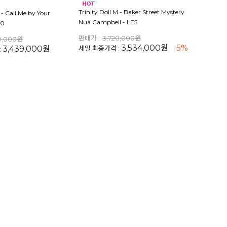
Trinity Doll M - Baker Street Mystery
 - Call Me by Your
Nua Campbell - LE5
10
판매가 :
3,720,000원
0,000원
3,534,000원
5%
3,439,000원
세일 최종가격 :
: