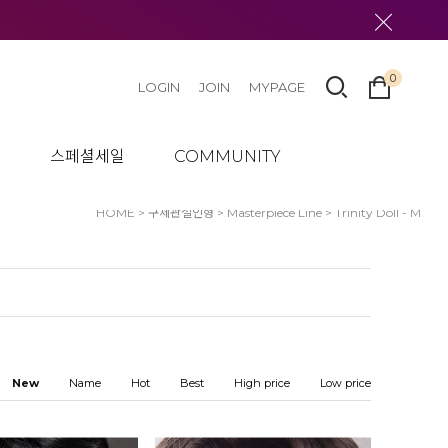
0
LOGIN
JOIN
MYPAGE
텀
스페셜세일
COMMUNITY
HOME
>
구체관절인형
>
Masterpiece Line
>
Trinity Doll - M
New
Name
Hot
Best
High price
Low price