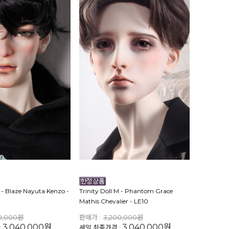
M - Blaze Nayuta Kenzo -
Trinity Doll M - Phantom Grace
Mathis Chevalier - LE10
0,000원
판매가 :
3,200,000원
3,040,000원
3,040,000원
:
세일 최종가격 :