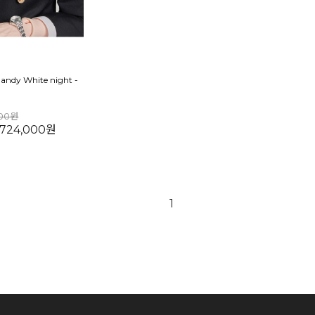
 Dandy White night -
000원
,724,000원
1