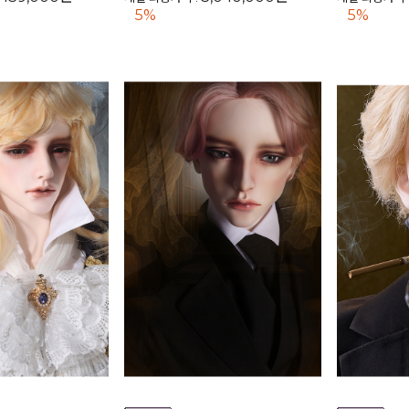
5%
5%